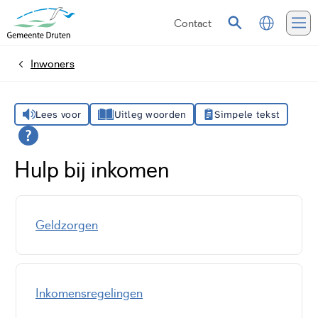
Contact
Vertalen
Zoeken
Me
Inwoners
Home
Lees voor
Uitleg woorden
Simpele tekst
Hulp bij inkomen
Geldzorgen
Inkomensregelingen