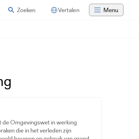
Zoeken
Menu
Vertalen
ng
at de Omgevingswet in werking.
raken die in het verleden zijn
beeld bouwen en gebruik van grond