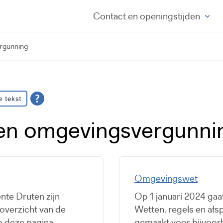
Contact
en openingstijden
rgunning
e tekst
en omgevingsvergunni
Omgevingswet
te Druten zijn
Op 1 januari 2024 ga
overzicht van de
Wetten, regels en afsp
p deze pagina.
gemaakt voor bijvoor