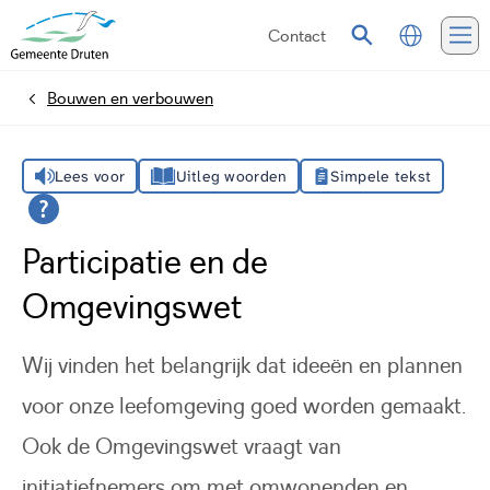
Contact
Vertalen
Zoeken
Me
Bouwen en verbouwen
Home
Lees voor
Uitleg woorden
Simpele tekst
Participatie en de
Omgevingswet
Wij vinden het belangrijk dat ideeën en plannen
voor onze leefomgeving goed worden gemaakt.
Ook de Omgevingswet vraagt van
initiatiefnemers om met omwonenden en