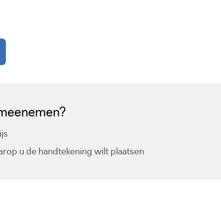
aat naar een externe website)
 meenemen?
ijs
op u de handtekening wilt plaatsen