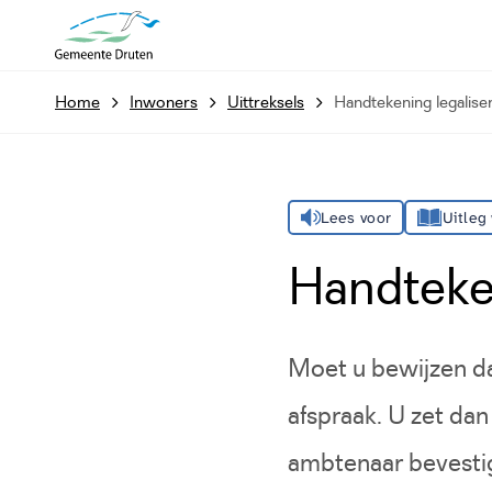
Home
Inwoners
Uittreksels
Handtekening legalise
Lees voor
Uitleg
Handteke
Moet u bewijzen da
afspraak. U zet da
ambtenaar bevestig