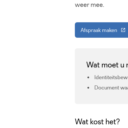
weer mee.
Afspraak maken
(Deze link g
Wat moet u
Identiteitsbew
Document waar
Wat kost het?