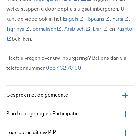
welke stappen u doorloopt als u gaat inburgeren. U
(Deze link gaat naar een e
(Deze link gaat
(Deze l
kunt de video ook in het
Engels
,
Spaans
,
Farsi
,
(Deze link gaat naar een externe website)
(Deze link gaat naar een externe web
(Deze link gaat naar een
(Deze link gaat 
Tigrinya
,
Somalisch
,
Arabisch
,
Dari
en
Pashto
(Deze link gaat naar een externe website)
bekijken.
Heeft u vragen over uw inburgering? Bel ons dan via
telefoonnummer
088 432 70 00
.
Gesprek met de gemeente
Plan Inburgering en Participatie
Leerroutes uit uw PIP