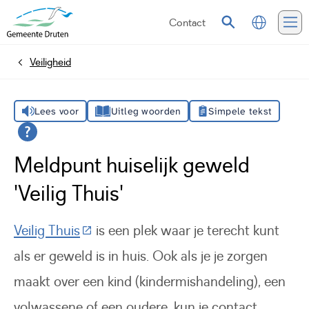
Contact
Vertalen
Zoeken
Me
Veiligheid
Home
Lees voor
Uitleg woorden
Simpele tekst
Meldpunt huiselijk geweld
'Veilig Thuis'
(Deze link gaat naar een externe websi
Veilig Thuis
is een plek waar je terecht kunt
als er geweld is in huis. Ook als je je zorgen
maakt over een kind (kindermishandeling), een
volwassene of een oudere, kun je contact