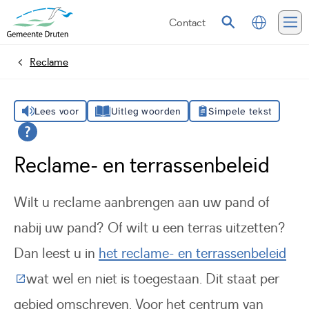
Contact
Vertalen
Zoeken
Me
Reclame
Home
Lees voor
Uitleg woorden
Simpele tekst
Reclame- en terrassenbeleid
Wilt u reclame aanbrengen aan uw pand of
nabij uw pand? Of wilt u een terras uitzetten?
Dan leest u in
het reclame- en terrassenbeleid
(Deze link gaat naar een externe website)
wat wel en niet is toegestaan. Dit staat per
gebied omschreven. Voor het centrum van