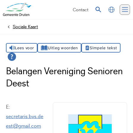
Contact
Vertalen
Zoeken
Me
Sociale Kaart
Home
Lees voor
Uitleg woorden
Simpele tekst
Belangen Vereniging Senioren
Deest
E:
secretaris.bvs.de
est@gmail.com