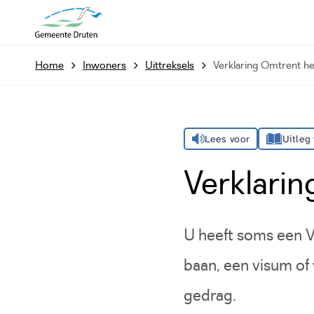
Home
Inwoners
Uittreksels
Verklaring Omtrent h
Lees voor
Uitleg
Verklari
U heeft soms een 
baan, een visum of
gedrag.