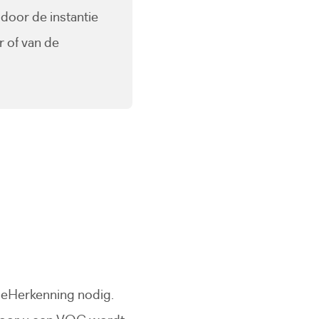
door de instantie
r of van de
 naar een externe website)
s eHerkenning nodig.