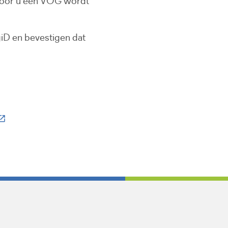
 voor u een VOG wordt
giD en bevestigen dat
Deze link gaat naar een externe website)
e link gaat naar een externe website)