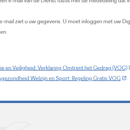
een e-mail van de Dienst Justis met de mededeling dat
e e-mail ziet u uw gegevens. U moet inloggen met uw Di
en.
(
itie en Veiligheid: Verklaring Omtrent het Gedrag (VOG)
(Dez
ksgezondheid Welzijn en Sport: Regeling Gratis VOG