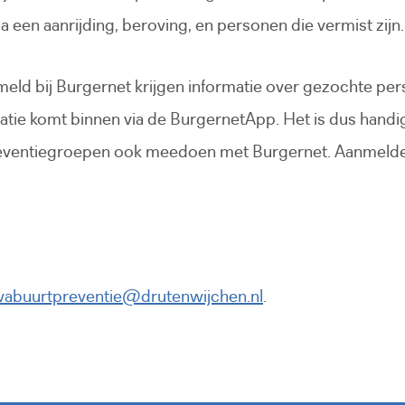
na een aanrijding, beroving, en personen die vermist zijn.
eld bij Burgernet krijgen informatie over gezochte per
atie komt binnen via de BurgernetApp. Het is dus hand
ventiegroepen ook meedoen met Burgernet. Aanmeld
nk gaat naar een externe website)
abuurtpreventie@drutenwijchen.nl
.