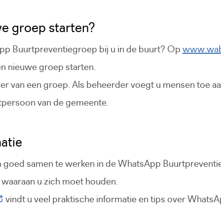
we groep starten?
pp Buurtpreventiegroep bij u in de buurt? Op
www.wab
en nieuwe groep starten.
er van een groep. Als beheerder voegt u mensen toe aa
tpersoon van de gemeente.
atie
om goed samen te werken in de WhatsApp Buurtpreventi
eze link gaat naar een externe website)
waaraan u zich moet houden.
Deze link gaat naar een externe website)
vindt u veel praktische informatie en tips over WhatsA