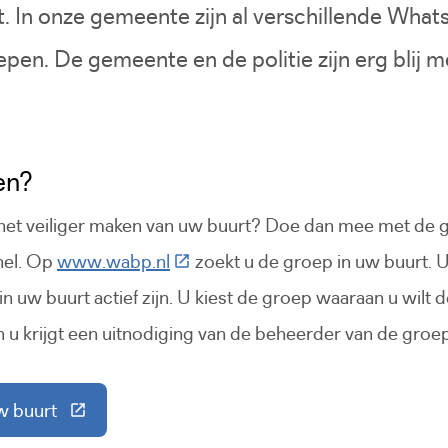
t. In onze gemeente zijn al verschillende Wha
pen. De gemeente en de politie zijn erg blij 
en?
het veiliger maken van uw buurt? Doe dan mee met de g
(Deze link gaat naar een externe w
snel. Op
www.wabp.nl
zoekt u de groep in uw buurt. U
in uw buurt actief zijn. U kiest de groep waaraan u wilt 
 u krijgt een uitnodiging van de beheerder van de groep
w buurt
link gaat naar een externe website)