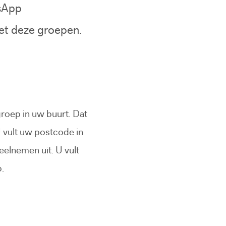
tsApp
met deze groepen.
roep in uw buurt. Dat
ebsite)
 vult uw postcode in
deelnemen uit. U vult
.