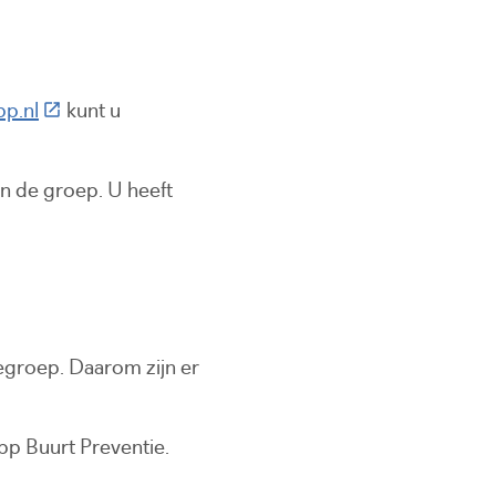
(Deze link gaat naar een externe website)
p.nl
kunt u
n de groep. U heeft
egroep. Daarom zijn er
pp Buurt Preventie.