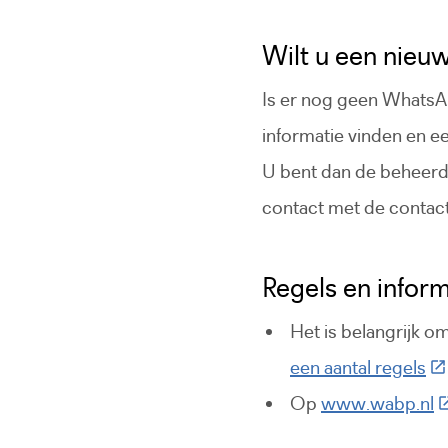
Wilt u een nieu
Is er nog geen WhatsA
informatie vinden en e
U bent dan de beheerd
contact met de contac
Regels en inform
Het is belangrijk 
(D
een aantal regels
(
Op
www.wabp.nl