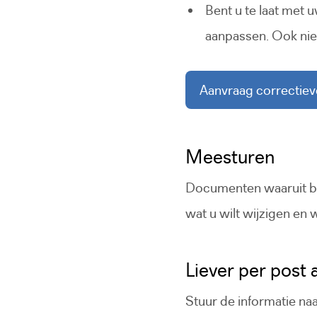
Bent u te laat met
aanpassen. Ook niet
Aanvraag correctiev
(De
Meesturen
Documenten waaruit bli
wat u wilt wijzigen en 
Liever per post
Stuur de informatie n