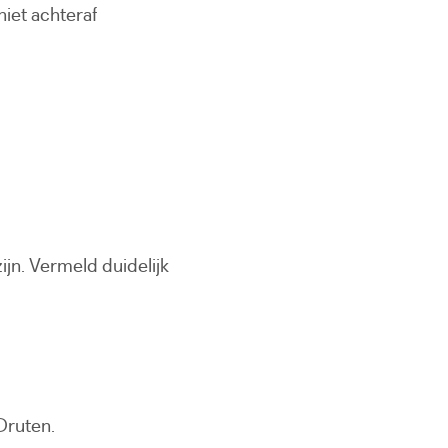
iet achteraf
jn. Vermeld duidelijk
Druten.