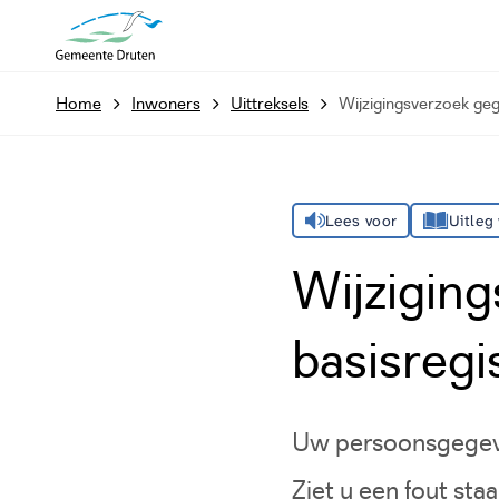
Home
Inwoners
Uittreksels
Wijzigingsverzoek geg
Lees voor
Uitleg
Wijzigin
basisregi
Uw persoonsgegeven
Ziet u een fout st