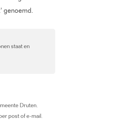
ek' genoemd.
onen staat en
gemeente Druten.
er post of e-mail.