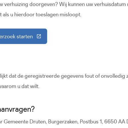
 uw verhuizing doorgeven? Wij kunnen uw verhuisdatum n
 als u hierdoor toeslagen misloopt.
erzoek starten
ze link gaat naar een externe website)
jkt dat de geregistreerde gegevens fout of onvolledig zi
waarom u dat wilt.
 aanvragen?
aar Gemeente Druten, Burgerzaken, Postbus 1, 6650 AA 