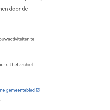
nnen door de
wactiviteiten te
r uit het archief
(Deze link gaat naar een externe websi
ine gemeenteblad
.