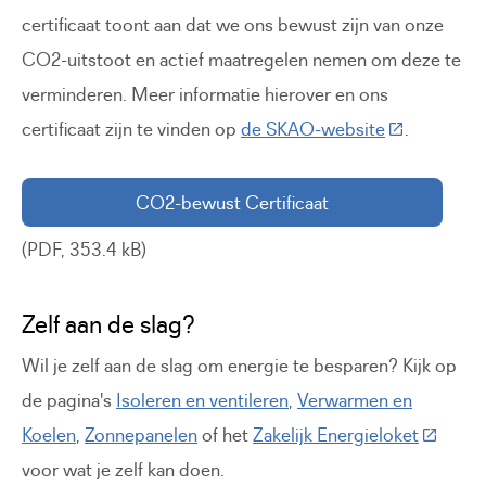
certificaat toont aan dat we ons bewust zijn van onze
CO2-uitstoot en actief maatregelen nemen om deze te
verminderen. Meer informatie hierover en ons
(Deze link g
certificaat zijn te vinden op
de SKAO-website
.
CO2-bewust Certificaat
(PDF, 353.4 kB)
Zelf aan de slag?
Wil je zelf aan de slag om energie te besparen? Kijk op
de pagina's
Isoleren en ventileren
,
Verwarmen en
(Deze li
Koelen
,
Zonnepanelen
of het
Zakelijk Energieloket
voor wat je zelf kan doen.