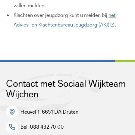
willen melden.
Klachten over jeugdzorg kunt u melden bij
het
(Deze link 
Advies- en Klachtenbureau Jeugdzorg (AKJ)
.
Contact met Sociaal Wijkteam
Wijchen
Heuvel 1, 6651 DA Druten
Bel: 088 432 70 00