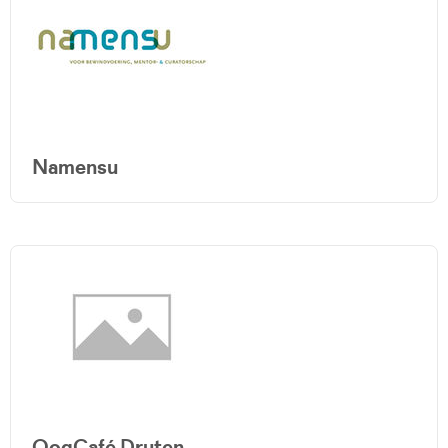
Namensu
OogCafé Druten