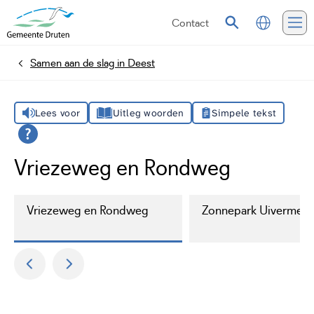
Contact
Vertalen
Zoeken
Me
Samen aan de slag in Deest
Home
Lees voor
Uitleg woorden
Simpele tekst
Vriezeweg en Rondweg
Vriezeweg en Rondweg
Zonnepark Uivermeer